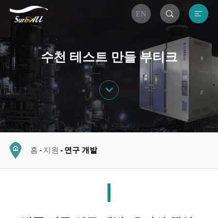


EN
수천 테스트 만들 부티크

홈
지원
연구 개발