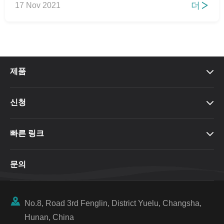
더
17 Nov 2021

제품

신청

빠른 링크

문의

No.8, Road 3rd Fenglin, District Yuelu, Changsha,
Hunan, China