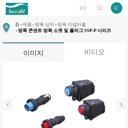


EN
홈
제품
방폭 상자
방폭 리셉터클
방폭 콘센트 방폭 소켓 및 플러그 SSP-P 시리즈
비디오
이미지

