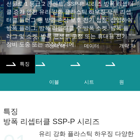
선물로 1 등급 2 콘센트, SSP-P 시리즈 방폭 리셉터
클 증가 안전 유리 강화 플라스틱 하우징 모두 리셉
터클 플러그 앤 방염 손상 보호 전기 접점. 삽입하여
방폭 플러그, 방폭 리셉터클 수 방폭 소켓, 방폭 플
러그 및 소켓, 방폭 콘센트 고정 또는 휴대용 전기
장비 도중 또는 공장 처리에.
선택 테
데이터
개략 차
특징




이블
시트
원
특징
방폭 리셉터클 SSP-P 시리즈
유리 강화 플라스틱 하우징 다양한