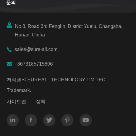
문의

No.8, Road 3rd Fenglin, District Yuelu, Changsha,
Hunan, China

sales@sure-all.com

+8673185715806
저작권 ©
SUREALL TECHNOLOGY LIMITED
Trademark.
사이트맵
|
정책




