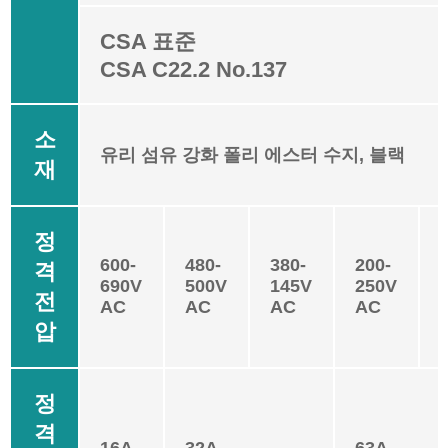
CSA 표준
CSA C22.2 No.137
소
유리 섬유 강화 폴리 에스터 수지, 블랙
재
정
600-
480-
380-
200-
격
690V
500V
145V
250V
전
AC
AC
AC
AC
압
정
격
16A
32A
63A