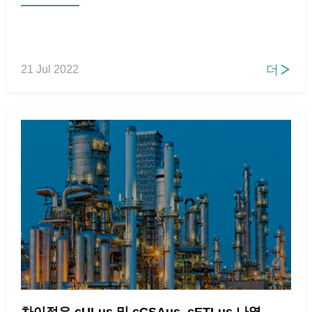
더
21 Jul 2022

차이점은 cULus 및 cCSAus, cETLus 나열