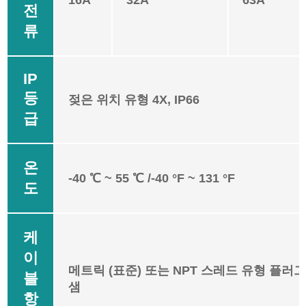
전
류
IP
등
젖은 위치 유형 4X, IP66
급
온
-40 ℃ ~ 55 ℃ /-40 °F ~ 131 °F
도
케
이
메트릭 (표준) 또는 NPT 스레드 유형 플러그
블
샘
항