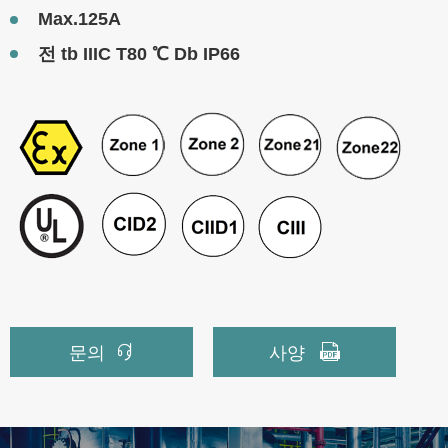
Max.125A
전 tb IIIC T80 ℃ Db IP66


문의
사양