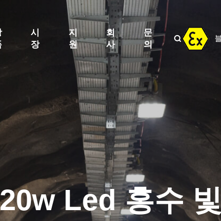
방
시
지
회
문

폭
장
원
사
의
20w Led 홍수 