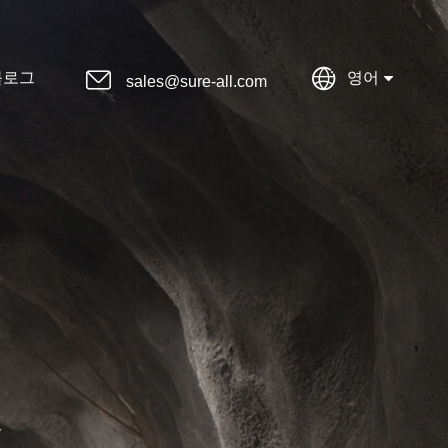


블로그
영어
sales@sure-all.com
빛