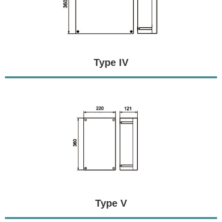
Type IV
Type V