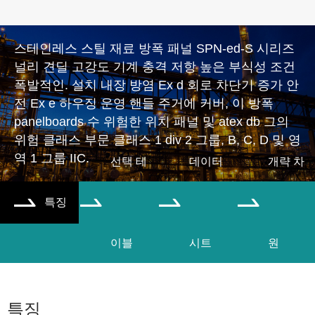
스테인레스 스틸 재료 방폭 패널 SPN-ed-S 시리즈
널리 견딜 고강도 기계 충격 저항 높은 부식성 조건
폭발적인. 설치 내장 방염 Ex d 회로 차단기 증가 안
전 Ex e 하우징 운영 핸들 주거에 커버, 이 방폭
panelboards 수 위험한 위치 패널 및 atex db 그의
위험 클래스 부문 클래스 1 div 2 그룹, B, C, D 및 영
역 1 그룹 IIC.
선택 테
데이터
개략 차
특징




이블
시트
원
특징