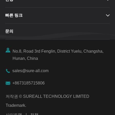
빠른 링크

문의

No.8, Road 3rd Fenglin, District Yuelu, Changsha,
Hunan, China

sales@sure-all.com

+8673185715806
저작권 ©
SUREALL TECHNOLOGY LIMITED
Trademark.
사이트맵
|
정책