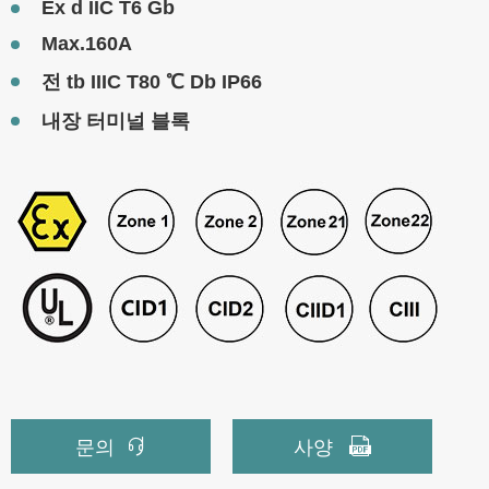
Ex d IIC T6 Gb
Max.160A
전 tb IIIC T80 ℃ Db IP66
내장 터미널 블록


문의
사양