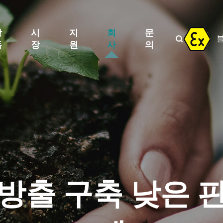
방
시
지
회
문

폭
장
원
사
의
방출 구축 낮은 