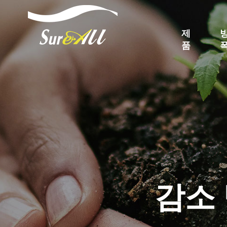
제
품
감소 