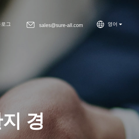


블로그
영어
sales@sure-all.com
판지 경