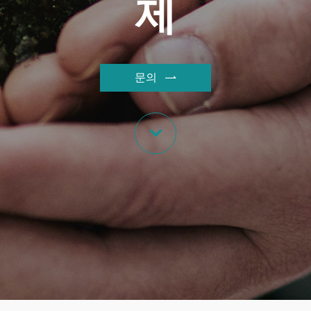
제
문의

