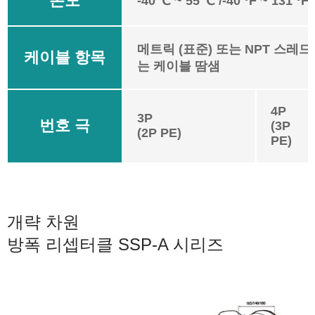
온도
-40 ℃ ~ 55 ℃ /-40 °F ~ 131 °F
메트릭 (표준) 또는 NPT 스레드
케이블 항목
는 케이블 땀샘
4P
3P
번호 극
(3P
(2P PE)
PE)
개략 차원
방폭 리셉터클 SSP-A 시리즈