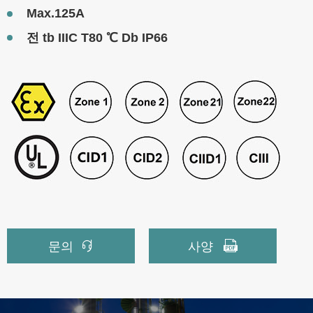
Max.125A
전 tb IIIC T80 ℃ Db IP66


문의
사양