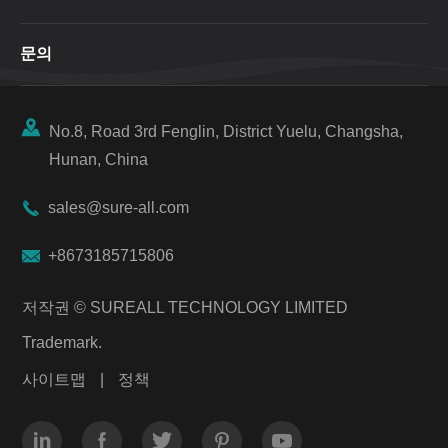
문의

No.8, Road 3rd Fenglin, District Yuelu, Changsha,
Hunan, China

sales@sure-all.com

+8673185715806
저작권 ©
SUREALL TECHNOLOGY LIMITED
Trademark.
사이트맵
|
정책




