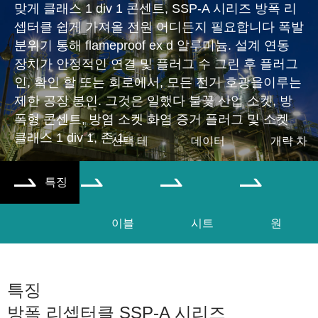
맞게 클래스 1 div 1 콘센트, SSP-A 시리즈 방폭 리
셉터클 쉽게 가져올 전원 어디든지 필요합니다 폭발
분위기 통해 flameproof ex d 알루미늄. 설계 연동
장치가 안정적인 연결 및 플러그 수 그린 후 플러그
인, 확인 할 또는 회로에서, 모든 전기 호광을이루는
제한 공장 봉인. 그것은 일했다 불꽃 산업 소켓, 방
폭형 콘센트, 방염 소켓 화염 증거 플러그 및 소켓
클래스 1 div 1, 존 1.
선택 테
데이터
개략 차
특징




이블
시트
원
특징
방폭 리셉터클 SSP-A 시리즈