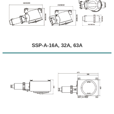
SSP-A-16A, 32A, 63A