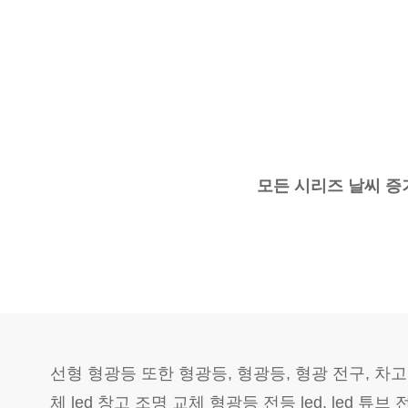
모든 시리즈 날씨 증거
선형 형광등 또한 형광등, 형광등, 형광 전구, 차고 조명
체 led 창고 조명 교체 형광등 전등 led, led 튜브