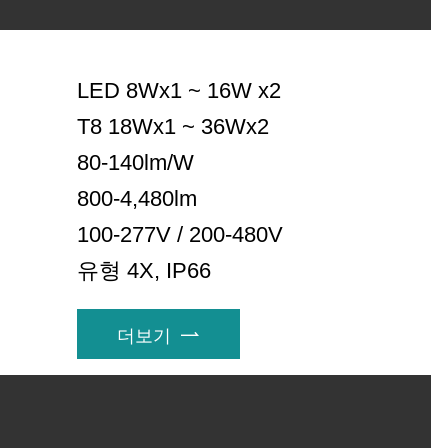
LED 8Wx1 ~ 16W x2
T8 18Wx1 ~ 36Wx2
80-140lm/W
800-4,480lm
100-277V / 200-480V
유형 4X, IP66
더보기
