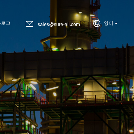


블로그
영어
sales@sure-all.com
등