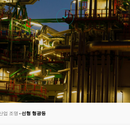

산업 조명
선형 형광등