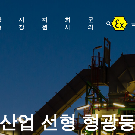
방
시
지
회
문

폭
장
원
사
의
산업 선형 형광