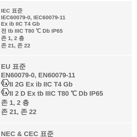
IEC 표준
IEC60079-0, IEC60079-11
Ex ib IIC T4 Gb
전 tb IIIC T80 ℃ Db IP65
존 1, 2 층
존 21, 존 22
EU 표준
EN60079-0, EN60079-11
II 2G Ex ib IIC T4 Gb
II 2 D Ex tb IIIC T80 ℃ Db IP65
존 1, 2 층
존 21, 존 22
NEC & CEC 표준