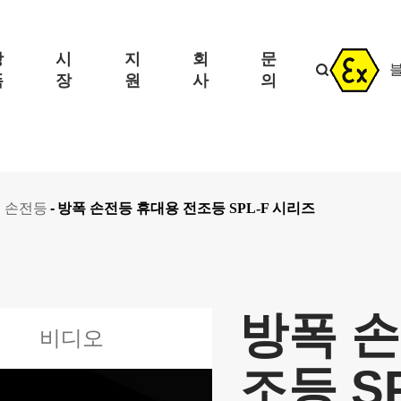
방
시
지
회
문

폭
장
원
사
의
 손전등
방폭 손전등 휴대용 전조등 SPL-F 시리즈
방폭 손
비디오
조등 S