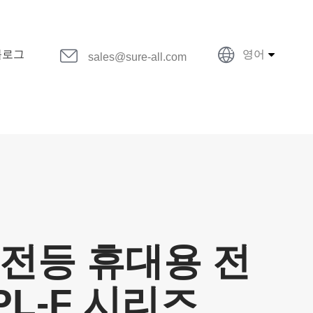


블로그
영어
sales@sure-all.com
전등 휴대용 전
PL-F 시리즈