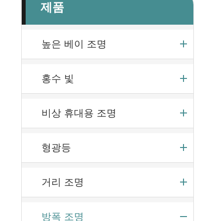
제품
높은 베이 조명
홍수 빛
비상 휴대용 조명
형광등
거리 조명
방폭 조명