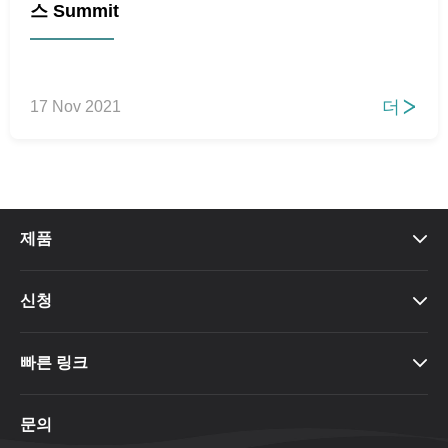
스 Summit
더
17 Nov 2021

제품

신청

빠른 링크

문의