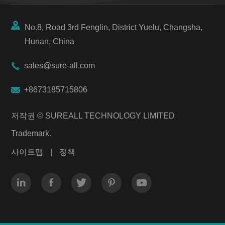

No.8, Road 3rd Fenglin, District Yuelu, Changsha,
Hunan, China

sales@sure-all.com

+8673185715806
저작권 ©
SUREALL TECHNOLOGY LIMITED
Trademark.
사이트맵
|
정책




