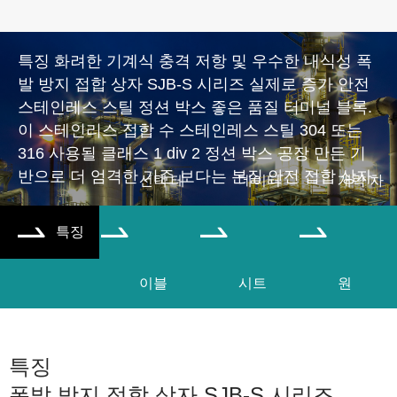
특징 화려한 기계식 충격 저항 및 우수한 내식성 폭
발 방지 접합 상자 SJB-S 시리즈 실제로 증가 안전
스테인레스 스틸 정션 박스 좋은 품질 터미널 블록.
이 스테인리스 접합 수 스테인레스 스틸 304 또는
316 사용될 클래스 1 div 2 정션 박스 공장 만든 기
반으로 더 엄격한 기준 보다는 본질 안전 접합 상자.
선택 테
데이터
개략 차
특징




이블
시트
원
특징
폭발 방지 접합 상자 SJB-S 시리즈