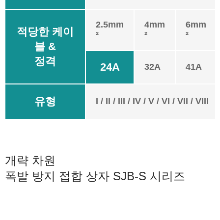
2.5mm
4mm
6mm
적당한 케이
²
²
²
블 &
정격
24A
32A
41A
유형
I / II / III / IV / V / VI / VII / VIII
개략 차원
폭발 방지 접합 상자 SJB-S 시리즈