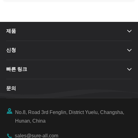
제품

신청

빠른 링크

문의

No.8, Road 3rd Fenglin, District Yuelu, Changsha,
Hunan, China

sales@sure-all.com