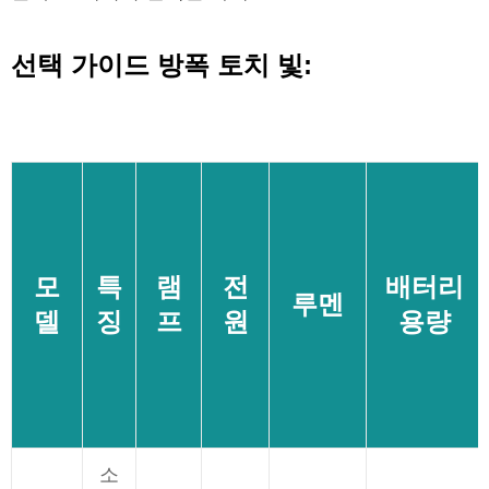
선택 가이드 방폭 토치 빛:
모
특
램
전
배터리
루멘
델
징
프
원
용량
소