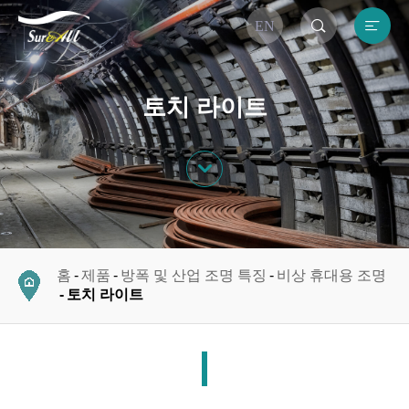


EN
토치 라이트

홈
제품
방폭 및 산업 조명 특징
비상 휴대용 조명
토치 라이트