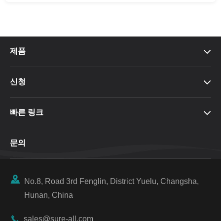
제품

신청

빠른 링크

문의

No.8, Road 3rd Fenglin, District Yuelu, Changsha,
Hunan, China

sales@sure-all.com