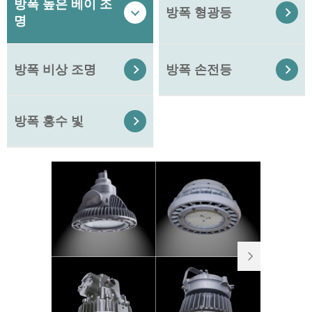
방폭 높은 베이 조
방폭 형광등


명
방폭 비상 조명
방폭 손전등


방폭 홍수 빛

