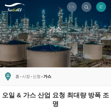


EN
가스

홈
시장
신청
가스
오일 & 가스 산업 요청 최대량 방폭 조
명