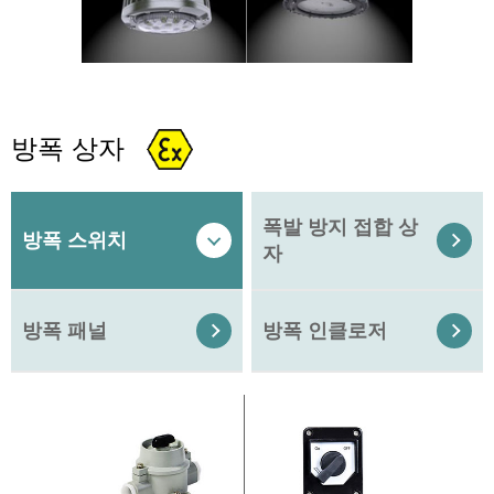
방폭 상자
폭발 방지 접합 상
방폭 스위치


자
방폭 패널
방폭 인클로저

