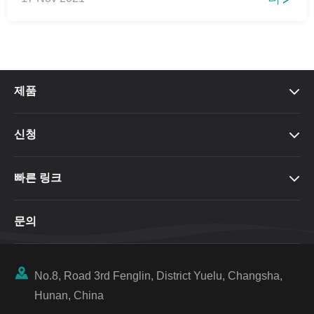
제품

신청

빠른 링크

문의

No.8, Road 3rd Fenglin, District Yuelu, Changsha,
Hunan, China