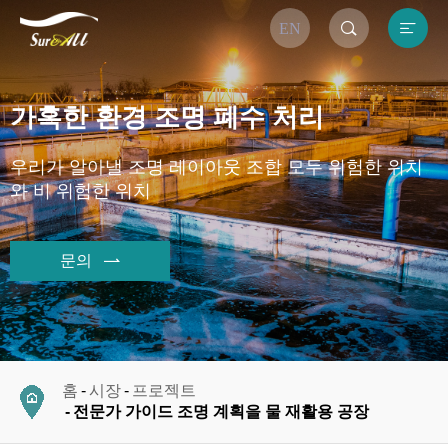


EN
가혹한 환경 조명 폐수 처리
우리가 알아낼 조명 레이아웃 조합 모두 위험한 위치
와 비 위험한 위치
문의

홈
시장
프로젝트
전문가 가이드 조명 계획을 물 재활용 공장