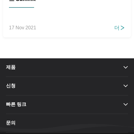
더
17 Nov 2021

제품

신청

빠른 링크

문의