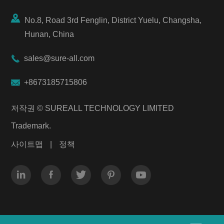

No.8, Road 3rd Fenglin, District Yuelu, Changsha,
Hunan, China

sales@sure-all.com

+8673185715806
저작권 ©
SUREALL TECHNOLOGY LIMITED
Trademark.
사이트맵
|
정책




