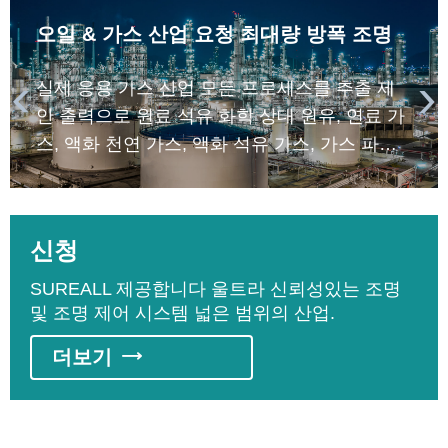
오일 & 가스 산업 요청 최대량 방폭 조명
실제 응용 가스 산업 모든 프로세스를 추출 제


안 출력으로 원료 석유 화학 상대 원유, 연료 가
스, 액화 천연 가스, 액화 석유 가스, 가스 파이
프 가스 저장, 석유화학. 기반 과정에 수 나눌 상
류 착취 과정에서 중간 스트림 운송 과정에서
하류 정제.
신청
SUREALL 제공합니다 울트라 신뢰성있는 조명
및 조명 제어 시스템 넓은 범위의 산업.
더보기
